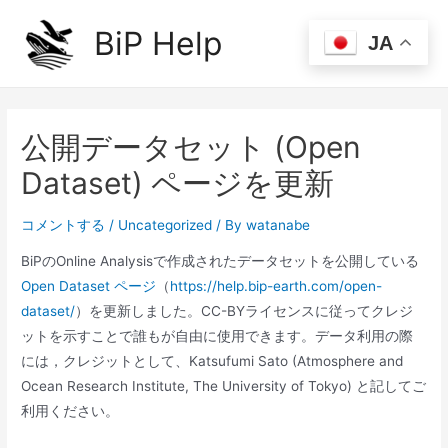
内
BiP Help
容
JA
Main
を
ス
Men
キ
ッ
公開データセット (Open
プ
Dataset) ページを更新
コメントする
/
Uncategorized
/ By
watanabe
BiPのOnline Analysisで作成されたデータセットを公開している
Open Dataset ページ
（
https://help.bip-earth.com/open-
dataset/
）を更新しました。CC-BYライセンスに従ってクレジ
ットを示すことで誰もが自由に使用できます。データ利用の際
には，クレジットとして、Katsufumi Sato (Atmosphere and
Ocean Research Institute, The University of Tokyo) と記してご
利用ください。