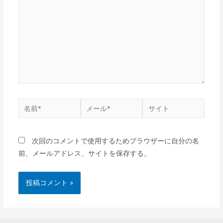
に
入
力…
名
メ
サ
前
ー
イ
*
ル
ト
次回のコメントで使用するためブラウザーに自分の名
*
前、メールアドレス、サイトを保存する。