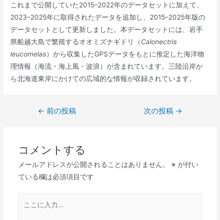
これまで公開していた2015–2022年のデータセットに加えて、
2023–2025年に取得されたデータを追加し、2015–2025年版の
データセットとして更新しました。本データセットには、岩手
県船越大島で繁殖するオオミズナギドリ（
Calonectris
leucomelas
）から収集したGPSデータをもとに推定した海洋物
理情報（海流・海上風・波浪）が含まれています。三陸沿岸か
ら北海道東岸にかけての広域的な情報が収録されています。
投
←
前の投稿
次の投稿
→
稿
ナ
コメントする
ビ
ゲ
メールアドレスが公開されることはありません。
※
が付い
ー
ている欄は必須項目です
シ
ョ
こ
ン
こ