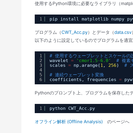
使用するPython環境に必要なライブラリ（matplot
1
pip install matplotlib numpy py
プログラム（
CWT_Acc.py
）とデータ（
data.csv
以下のように設定しているのでプログラムを適宜
1
# 使用するウェーブレットとスケールの
2
wavelet 
=
'cmor1.5-6.0'
# 複素
3
scales 
=
np.arange(
1
, 
256
)  
# 
4
5
# 連続ウェーブレット変換
6
coefficients, frequencies 
=
pyw
Pythonのプロンプト上、プログラムを保存し
1
python CWT_Acc.py
オフライン解析 (Offline Analysis)
のページへ