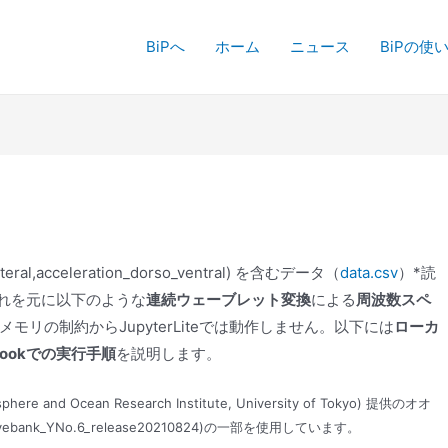
BiPへ
ホーム
ニュース
BiPの使
on_lateral,acceleration_dorso_ventral) を含むデータ（
data.csv
）*読
それを元に以下のような
連続ウェーブレット変換
による
周波数スペ
リの制約からJupyterLiteでは動作しません。以下には
ローカ
bookでの実行手順
を説明します。
e and Ocean Research Institute, University of Tokyo) 提供のオオ
Movebank_YNo.6_release20210824)の一部を使用しています。