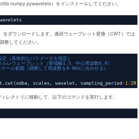
lib numpy pywavelets）をインストールしてください。
wavelets
）をダウンロードします。連続ウェーブレット変換（CWT）では
調整してください。
設定（具体的なパラメータを指定）
モルレウェーブレット（帯域幅1.5、中心周波数6.0）
スケール範囲（調整して周波数を0-8Hzに合わせる）
t.cwt(odba, scales, wavelet, sampling_period
=
1
/
20
)
たディレクトリに移動して、以下のコマンドを実行します。