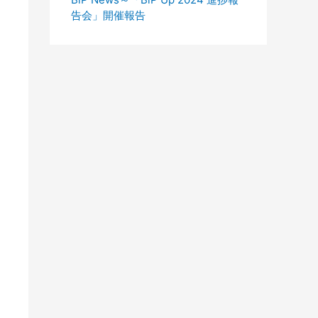
告会」開催報告
  
# サンプリング周波数20Hzと仮定