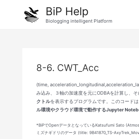
内
BiP Help
容
を
Biologging intelligent Platform
ス
キ
ッ
プ
8-6. CWT_Acc
(time, acceleration_longitudinal,accelerati
み込み、３軸の加速度を元にODBAを計算し、
クトル
を表示するプログラムです。このコードはメモ
ル環境やクラウド環境で動作するJupyter Note
*BiPでOpenデータとなっているKatsufumi Sato (Atmospher
ミズナギドリのデータ (title: 9B41870_TS-AxyTrek_