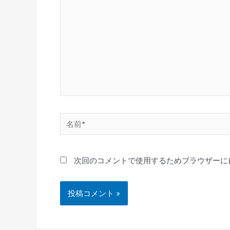
に
入
力…
名
前
*
次回のコメントで使用するためブラウザーに