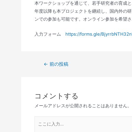
本ワークショップを通じて、若手研究者の育成と
年度以降も本プロジェクトを継続し、国内外の研
ンでの参加も可能です。オンライン参加を希望さ
入力フォーム
https://forms.gle/BjyrrbNTH32
投
←
前の投稿
稿
ナ
ビ
コメントする
ゲ
ー
メールアドレスが公開されることはありません。
シ
ョ
こ
ン
こ