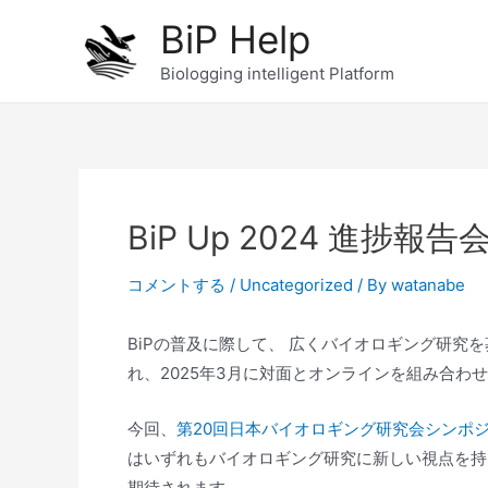
内
BiP Help
容
を
Biologging intelligent Platform
ス
キ
ッ
プ
BiP Up 2024 進捗報告
コメントする
/
Uncategorized
/ By
watanabe
BiPの普及に際して、 広くバイオロギング研究
れ、2025年3月に対面とオンラインを組み合
今回、
第20回日本バイオロギング研究会シンポ
はいずれもバイオロギング研究に新しい視点を持
期待されます。