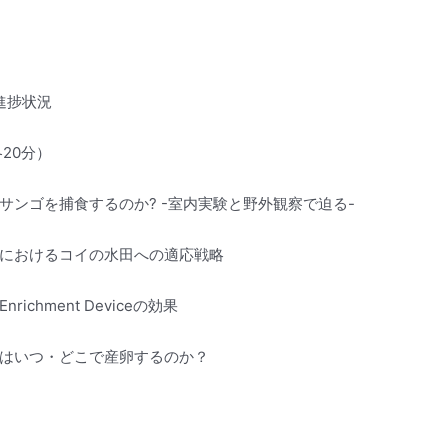
進捗状況
20分）
ンゴを捕食するのか? -室内実験と野外観察で迫る-
におけるコイの水田への適応戦略
hment Deviceの効果
はいつ・どこで産卵するのか？