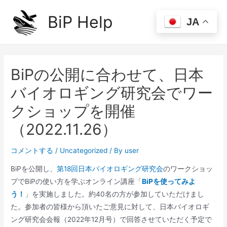
内
BiP Help
容
JA
Main
を
ス
Men
キ
ッ
BiPの公開に合わせて、日本
プ
バイオロギング研究会でワー
クショップを開催
（2022.11.26）
コメントする
/
Uncategorized
/ By
user
BiPを公開し、
第18回日本バイオロギング研究会
のワークショッ
プでBiPの使い方を学ぶオンライン講座「
BiPを使ってみよ
う！
」を実施しました。約40名の方が参加していただけまし
た。参加者の皆様から頂いたご意見に対して、日本バイオロギ
ング研究会会報（2022年12月号）で回答させていただく予定で