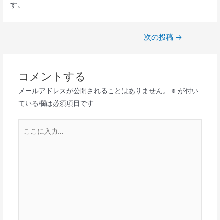
す。
投
次の投稿
→
稿
ナ
コメントする
ビ
ゲ
メールアドレスが公開されることはありません。
※
が付い
ー
ている欄は必須項目です
シ
ョ
こ
ン
こ
に
入
力…